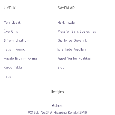
ÜYELİK
SAYFALAR
Yeni Üyelik
Hakkımızda
Üye Girişi
Mesafeli Satış Sözleşmesi
Şifremi Unuttum
Gizlilik ve Güvenlik
İletişim Formu
İptal İade Koşullari
Havale Bildirim Formu
Kişisel Veriler Politikası
Kargo Takibi
Blog
İletişim
İletişim
Adres:
901.Sok. No:24A Hisarönü Konak/İZMİR