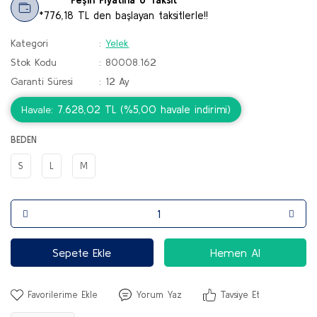
*776,18 TL den başlayan taksitlerle!!
Kategori
Yelek
Stok Kodu
80008.162
Garanti Süresi
12 Ay
7.628,02 TL (%5,00 havale indirimi)
Havale
BEDEN
S
L
M
Sepete Ekle
Hemen Al
Yorum Yaz
Tavsiye Et