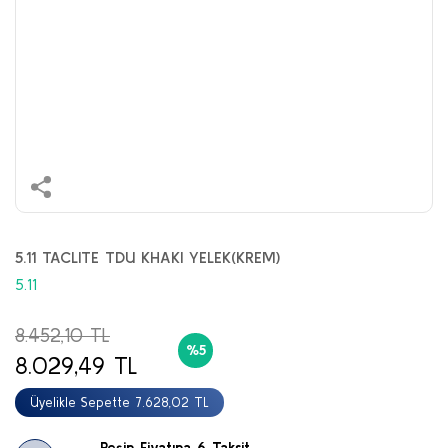
5.11 TACLITE TDU KHAKI YELEK(KREM)
5.11
8.452,10 TL
%5
8.029,49 TL
Üyelikle Sepette 7.628,02 TL
Peşin Fiyatına 6 Taksit