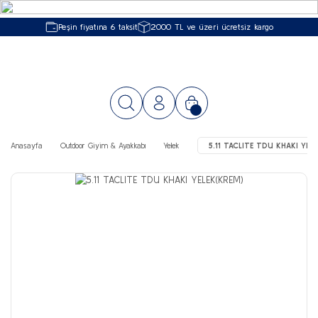
Peşin fiyatına 6 taksit
2000 TL ve üzeri ücretsiz kargo
Anasayfa
Outdoor Giyim & Ayakkabı
Yelek
5.11 TACLITE TDU KHAKI YEL