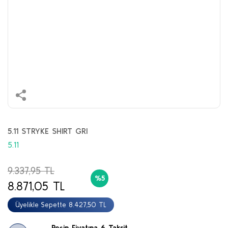
5.11 STRYKE SHIRT GRI
5.11
9.337,95 TL
%5
8.871,05 TL
Üyelikle Sepette 8.427,50 TL
Peşin Fiyatına 6 Taksit