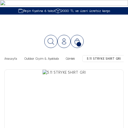
Peşin fiyatına 6 taksit
2000 TL ve üzeri ücretsiz kargo
Anasayfa
Outdoor Giyim & Ayakkabı
Gömlek
5.11 STRYKE SHIRT GRI