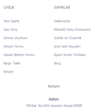
ÜYELİK
SAYFALAR
Yeni Üyelik
Hakkımızda
Üye Girişi
Mesafeli Satış Sözleşmesi
Şifremi Unuttum
Gizlilik ve Güvenlik
İletişim Formu
İptal İade Koşullari
Havale Bildirim Formu
Kişisel Veriler Politikası
Kargo Takibi
Blog
İletişim
İletişim
Adres:
901.Sok. No:24A Hisarönü Konak/İZMİR