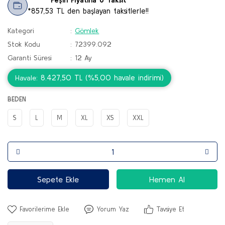
*857,53 TL den başlayan taksitlerle!!
Kategori
Gömlek
Stok Kodu
72399.092
Garanti Süresi
12 Ay
8.427,50 TL (%5,00 havale indirimi)
Havale
BEDEN
S
L
M
XL
XS
XXL
Sepete Ekle
Hemen Al
Yorum Yaz
Tavsiye Et