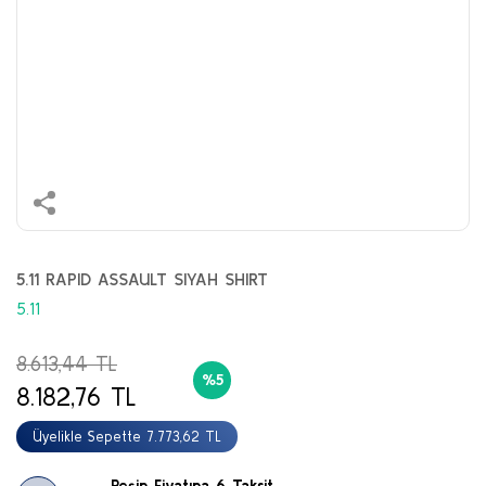
5.11 RAPID ASSAULT SIYAH SHIRT
5.11
8.613,44 TL
%5
8.182,76 TL
Üyelikle Sepette 7.773,62 TL
Peşin Fiyatına 6 Taksit