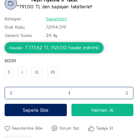
*791,00 TL den başlayan taksitlerle!!
Kategori
Sweatshirt
Stok Kodu
72194.019
Garanti Süresi
24 Ay
7.773,62 TL (%5,00 havale indirimi)
Havale
BEDEN
S
L
XL
XS
Sepete Ekle
Hemen Al
Yorum Yaz
Tavsiye Et