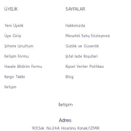
ÜYELİK
SAYFALAR
Yeni Üyelik
Hakkımızda
Üye Girişi
Mesafeli Satış Sözleşmesi
Şifremi Unuttum
Gizlilik ve Güvenlik
İletişim Formu
İptal İade Koşullari
Havale Bildirim Formu
Kişisel Veriler Politikası
Kargo Takibi
Blog
İletişim
İletişim
Adres:
901.Sok. No:24A Hisarönü Konak/İZMİR