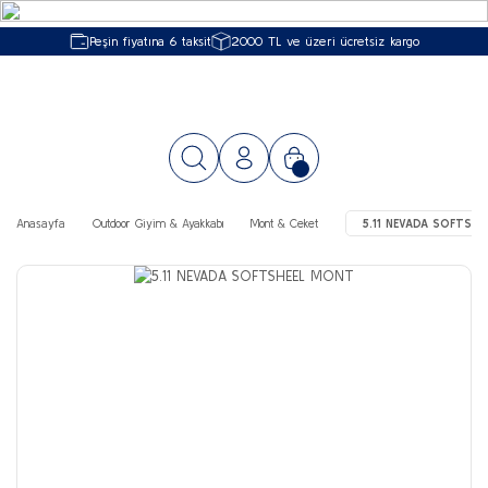
Peşin fiyatına 6 taksit
2000 TL ve üzeri ücretsiz kargo
Anasayfa
Outdoor Giyim & Ayakkabı
Mont & Ceket
5.11 NEVADA SOFTSH