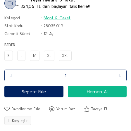
*1.234,56 TL den başlayan taksitlerle!!
Kategori
Mont & Ceket
Stok Kodu
78035.019
Garanti Süresi
12 Ay
BEDEN
S
L
M
XL
XXL
Sepete Ekle
Hemen Al
Yorum Yaz
Tavsiye Et
Karşılaştır