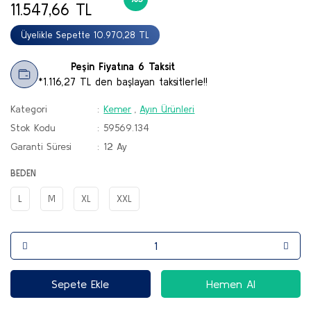
11.547,66 TL
Botlar
Üyelikle Sepette 10.970,28 TL
Çizmeler
Peşin Fiyatına 6 Taksit
Sandalet & Terlik
*1.116,27 TL den başlayan taksitlerle!!
Tırmanış Ayakkabı & Botu
Kategori
Kemer
,
Ayın Ürünleri
Stok Kodu
59569.134
Paten & Kaykay
Garanti Süresi
12 Ay
BEDEN
L
M
XL
XXL
Sepete Ekle
Hemen Al