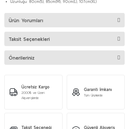
Uzunluğu: 80cm(S), 85cm(M), 90cm(L), 107cm(XL)
Ürün Yorumları
Taksit Seçenekleri
Önerileriniz
Ücretsiz Kargo
Garanti İmkanı
2000₺ ve Üzeri
Tüm Ürünlerde
Alışverişlerde
Taksit Seçeneği
Güvenli Alışveriş