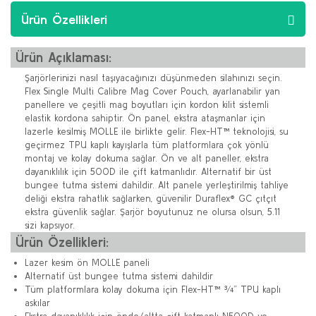
Ürün Özellikleri
Ürün Açıklaması:
Şarjörlerinizi nasıl taşıyacağınızı düşünmeden silahınızı seçin.
Flex Single Multi Calibre Mag Cover Pouch, ayarlanabilir yan
panellere ve çeşitli mag boyutları için kordon kilit sistemli
elastik kordona sahiptir. Ön panel, ekstra ataşmanlar için
lazerle kesilmiş MOLLE ile birlikte gelir. Flex-HT™ teknolojisi, su
geçirmez TPU kaplı kayışlarla tüm platformlara çok yönlü
montaj ve kolay dokuma sağlar. Ön ve alt paneller, ekstra
dayanıklılık için 500D ile çift katmanlıdır. Alternatif bir üst
bungee tutma sistemi dahildir. Alt panele yerleştirilmiş tahliye
deliği ekstra rahatlık sağlarken, güvenilir Duraflex® GC çıtçıt
ekstra güvenlik sağlar. Şarjör boyutunuz ne olursa olsun, 5.11
sizi kapsıyor.
Ürün Özellikleri:
Lazer kesim ön MOLLE paneli
Alternatif üst bungee tutma sistemi dahildir
Tüm platformlara kolay dokuma için Flex-HT™ ¾” TPU kaplı
askılar