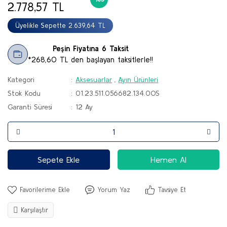
2.778,57 TL
Botlar
Üyelikle Sepette 2.639,64 TL
Çizmeler
Peşin Fiyatına 6 Taksit
Sandalet & Terlik
*268,60 TL den başlayan taksitlerle!!
Tırmanış Ayakkabı & Botu
Kategori
Aksesuarlar
,
Ayın Ürünleri
Stok Kodu
01.23.511.056682.134.0OS
Paten & Kaykay
Garanti Süresi
12 Ay
Sepete Ekle
Hemen Al
Yorum Yaz
Tavsiye Et
Karşılaştır