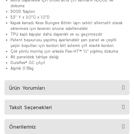
Ekstra dayanıklılık için önde/altta çift katmanlı N500D ve
dokuma
500D Naylon
5,5" Y x 3,0"G x 1,0"D
Kapak kanadı, Kese Bungee Kitinin (ayrı satılır) alternatif olarak
eklenmesi için kesenin önüne sabitlenebilir
TPU kaplı kayışlar daha dayanıklı ve su geçirmezdir
Patent başvurusu yapılmış ayarlanabilir yan panel ve çeşitli
şarjör boyutları için kordon kilit sistemli çift elastik kordon
Çok yönlü montaj için arkada Flex-HT™ ½" yığılmış dokuma
Alt paneldeki tahliye deliği
Duraflex® GC çıtçıt
Ağırlık 0.15kg
Ürün Yorumları
Taksit Seçenekleri
Önerileriniz