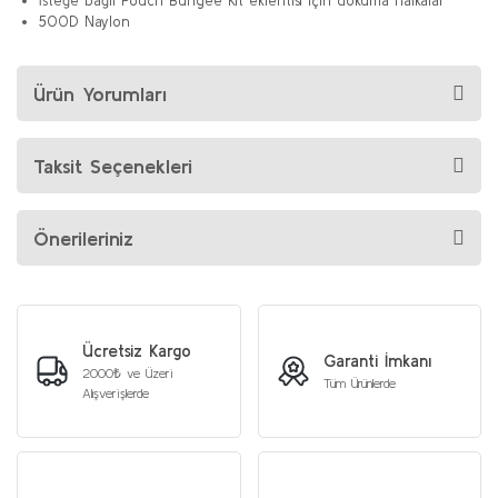
İsteğe bağlı Pouch Bungee Kit eklentisi için dokuma halkalar
500D Naylon
Ürün Yorumları
Taksit Seçenekleri
Önerileriniz
Ücretsiz Kargo
Garanti İmkanı
2000₺ ve Üzeri
Tüm Ürünlerde
Alışverişlerde