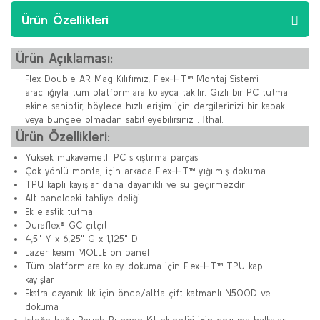
Ürün Özellikleri
Ürün Açıklaması:
Flex Double AR Mag Kılıfımız, Flex-HT™ Montaj Sistemi
aracılığıyla tüm platformlara kolayca takılır. Gizli bir PC tutma
ekine sahiptir, böylece hızlı erişim için dergilerinizi bir kapak
veya bungee olmadan sabitleyebilirsiniz . İthal.
Ürün Özellikleri:
Yüksek mukavemetli PC sıkıştırma parçası
Çok yönlü montaj için arkada Flex-HT™ yığılmış dokuma
TPU kaplı kayışlar daha dayanıklı ve su geçirmezdir
Alt paneldeki tahliye deliği
Ek elastik tutma
Duraflex® GC çıtçıt
4,5" Y x 6,25" G x 1,125" D
Lazer kesim MOLLE ön panel
Tüm platformlara kolay dokuma için Flex-HT™ TPU kaplı
kayışlar
Ekstra dayanıklılık için önde/altta çift katmanlı N500D ve
dokuma