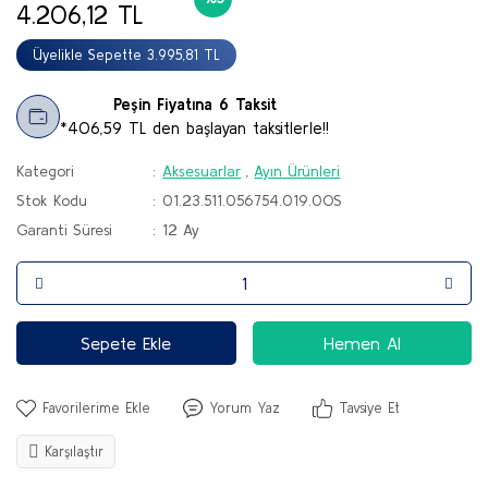
4.206,12 TL
Botlar
Üyelikle Sepette 3.995,81 TL
Çizmeler
Peşin Fiyatına 6 Taksit
Sandalet & Terlik
*406,59 TL den başlayan taksitlerle!!
Tırmanış Ayakkabı & Botu
Kategori
Aksesuarlar
,
Ayın Ürünleri
Stok Kodu
01.23.511.056754.019.0OS
Paten & Kaykay
Garanti Süresi
12 Ay
Sepete Ekle
Hemen Al
Yorum Yaz
Tavsiye Et
Karşılaştır