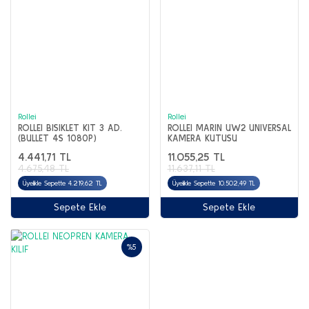
Rollei
Rollei
ROLLEI BISIKLET KIT 3 AD.
ROLLEI MARIN UW2 UNIVERSAL
(BULLET 4S 1080P)
KAMERA KUTUSU
4.441,71 TL
11.055,25 TL
4.675,48 TL
11.637,11 TL
Üyelikle Sepette 4.219,62 TL
Üyelikle Sepette 10.502,49 TL
Sepete Ekle
Sepete Ekle
%5