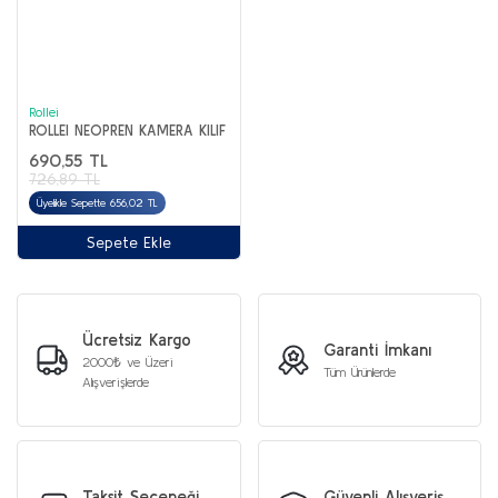
Rollei
ROLLEI NEOPREN KAMERA KILIF
690,55 TL
726,89 TL
Üyelikle Sepette 656,02 TL
Sepete Ekle
Ücretsiz Kargo
Garanti İmkanı
2000₺ ve Üzeri
Tüm Ürünlerde
Alışverişlerde
Taksit Seçeneği
Güvenli Alışveriş