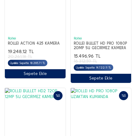
Rollei
Rollei
ROLLEI ACTION 425 KAMERA
ROLLEI BULLET HD PRO 1080P
20MP SU GECIRMEZ KAMERA
19.248,12 TL
15.496,96 TL
20.261,18 TL
16.312,59 TL
Üyelikle Sepette 18.285,71 TL
Üyelikle Sepette 14.722,11 TL
Sepete Ekle
Sepete Ekle
%5
%5