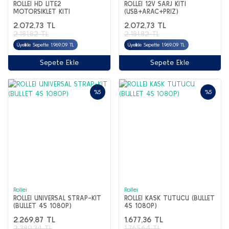
ROLLEI HD LITE2
ROLLEI 12V SARJ KITI
MOTORSIKLET KITI
(USB+ARAC+PRIZ)
2.072,73 TL
2.072,73 TL
2.181,82 TL
2.181,82 TL
Üyelikle Sepette 1.969,09 TL
Üyelikle Sepette 1.969,09 TL
Sepete Ekle
Sepete Ekle
%5
%5
Rollei
Rollei
ROLLEI UNIVERSAL STRAP-KIT
ROLLEI KASK TUTUCU (BULLET
(BULLET 4S 1080P)
4S 1080P)
2.269,87 TL
1.677,36 TL
2.389,34 TL
1.765,64 TL