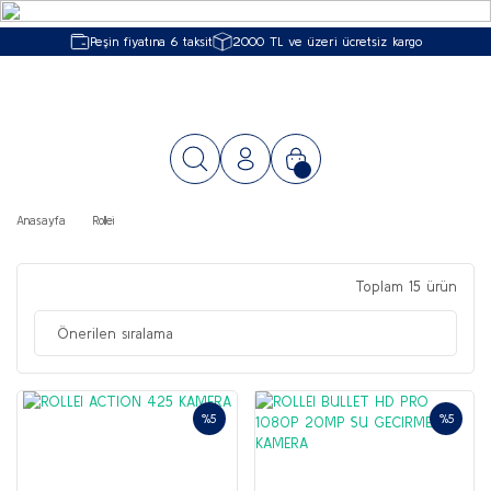
Peşin fiyatına 6 taksit
2000 TL ve üzeri ücretsiz kargo
Anasayfa
Rollei
Toplam 15 ürün
%5
%5