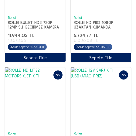
Rollei
Rollei
ROLLEI BULLET HD2 720P
ROLLEI HD PRO 1080P
12MP SU GECIRMEZ KAMERA
UZAKTAN KUMANDA
11.944,03 TL
5.724,77 TL
12.572,66 TL
6.026,08 TL
Üyelikle Sepette 11.346,83 TL
Üyelikle Sepette 5.438,53 TL
Sepete Ekle
Sepete Ekle
%5
%5
Rollei
Rollei