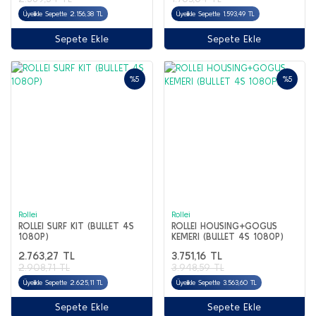
Üyelikle Sepette 2.156,38 TL
Üyelikle Sepette 1.593,49 TL
Sepete Ekle
Sepete Ekle
%5
%5
Rollei
Rollei
ROLLEI SURF KIT (BULLET 4S
ROLLEI HOUSING+GOGUS
1080P)
KEMERI (BULLET 4S 1080P)
2.763,27 TL
3.751,16 TL
2.908,71 TL
3.948,59 TL
Üyelikle Sepette 2.625,11 TL
Üyelikle Sepette 3.563,60 TL
Sepete Ekle
Sepete Ekle