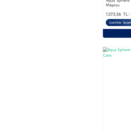
Aqua Sphere 
Mayosu
1.373,36 TL
2
Üyelikle Sepet