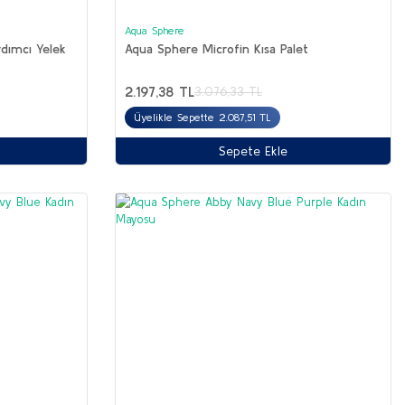
Aqua Sphere
dımcı Yelek
Aqua Sphere Microfin Kısa Palet
2.197,38 TL
3.076,33 TL
Üyelikle Sepette 2.087,51 TL
Sepete Ekle