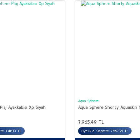
Aqua Sphere
laj Ayakkabısı Xp Siyah
Aqua Sphere Shorty Aquaskin 
7.965,49 TL
te 1.148,13 TL
Üyelikle Sepette 7.567,21 TL