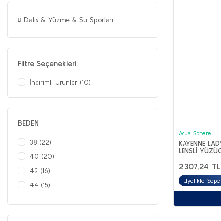
Dalış & Yüzme & Su Sporları
Filtre Seçenekleri
İndirimli Ürünler (10)
BEDEN
Aqua Sphere
38 (22)
KAYENNE LAD
LENSLİ YÜZ
40 (20)
2.307,24 TL
42 (16)
Üyelikle Sepet
44 (15)
36 (10)
46 (10)