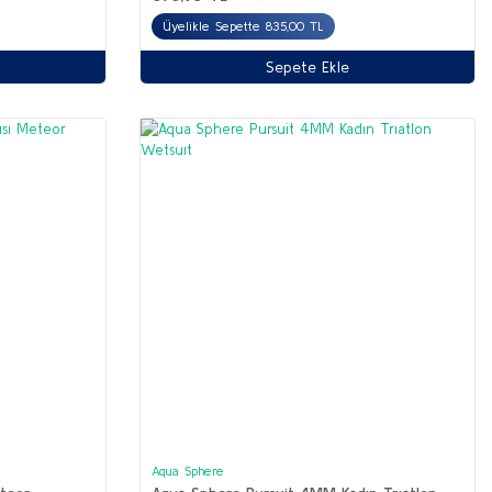
Üyelikle Sepette 835,00 TL
Sepete Ekle
Aqua Sphere