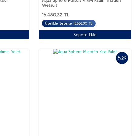
eteor
Aqua Sphere Pursuit 4MM Kadın Trıatlon
Wetsuıt
16.480,32 TL
Üyelikle Sepette 15.656,30 TL
Sepete Ekle
%29