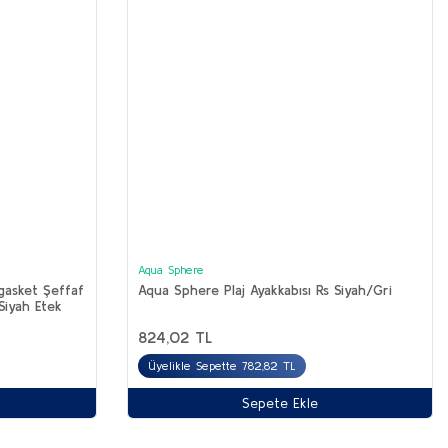
Aqua Sphere
gasket Şeffaf
Aqua Sphere Plaj Ayakkabısı Rs Siyah/Gri
Siyah Etek
824,02 TL
Üyelikle Sepette 782,82 TL
Sepete Ekle