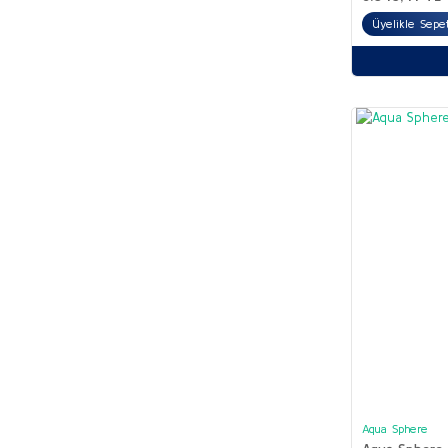
29 (1)
Üyelikle Sepet
3-6 Yaş (1)
30 (1)
32 (1)
35 (1)
36-37 (1)
37 (1)
38-39 (1)
42-43 (1)
43 (1)
44-45 (1)
46-47 (1)
48 (1)
ML (1)
Aqua Sphere