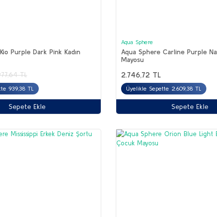
Aqua Sphere
Kio Purple Dark Pink Kadın
Aqua Sphere Carline Purple Na
Mayosu
2.746,72 TL
977,64 TL
tte 939,38 TL
Üyelikle Sepette 2.609,38 TL
Sepete Ekle
Sepete Ekle