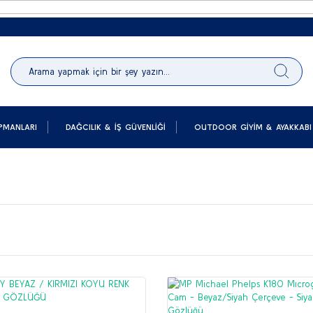
Peşin fiy
PMANLARI
DAĞCILIK & İŞ GÜVENLIĞI
OUTDOOR GIYIM & AYAKKABI