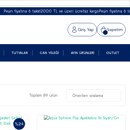
atına 6 taksit
2000 TL ve üzeri ücretsiz kargo
Peşin fiyatına 6 taksit
2000 T
Giriş Yap
Sepetim
TUTYALAR
CAN YELEĞI
AYIN ÜRÜNLERI
OUTLET
Toplam 89 ürün
%24