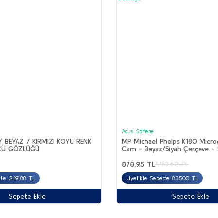
Aqua Sphere
Y BEYAZ / KIRMIZI KOYU RENK
MP Michael Phelps K180 Mıcro
ÜCÜ GÖZLÜĞÜ
Cam - Beyaz/Siyah Çerçeve - 
Yüzücü Gözlüğü
878,95 TL
1.153,62 TL
te 2.191,88 TL
Üyelikle Sepette 835,00 TL
Sepete Ekle
Sepete Ekle