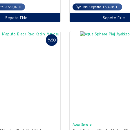
te 3.653,14 TL
Üyelikle Sepette 1.774,38 TL
Sepete Ekle
Sepete Ekle
%50
Aqua Sphere