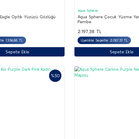
Aqua Sphere
Eagle Optik Yüzücü Gözlüğü
Aqua Sphere Çocuk Yüzme Yar
Pembe
2.197,38 TL
te 1.356,88 TL
Üyelikle Sepette 2.087,51 TL
Sepete Ekle
Sepete Ekle
%50