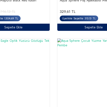
Maputo Black Red Kadın
Aqua Sphere Plaj Ayakkabısı M
329,61 TL
.746,72 TL
te 1.304,69 TL
Üyelikle Sepette 313,13 TL
Sepete Ekle
Sepete Ekle