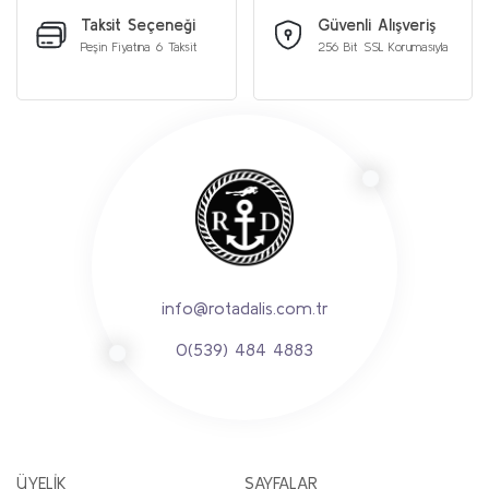
Taksit Seçeneği
Güvenli Alışveriş
Botlar
Peşin Fiyatına 6 Taksit
256 Bit SSL Korumasıyla
Çizmeler
Sandalet & Terlik
Tırmanış Ayakkabı & Botu
Paten & Kaykay
info@rotadalis.com.tr
0(539) 484 4883
ÜYELİK
SAYFALAR