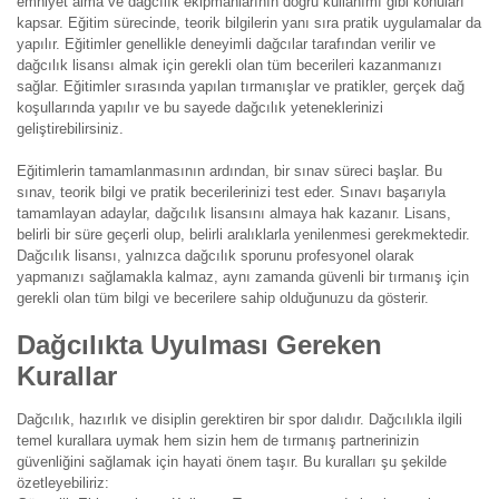
emniyet alma ve dağcılık ekipmanlarının doğru kullanımı gibi konuları
kapsar. Eğitim sürecinde, teorik bilgilerin yanı sıra pratik uygulamalar da
yapılır. Eğitimler genellikle deneyimli dağcılar tarafından verilir ve
dağcılık lisansı almak için gerekli olan tüm becerileri kazanmanızı
sağlar. Eğitimler sırasında yapılan tırmanışlar ve pratikler, gerçek dağ
koşullarında yapılır ve bu sayede dağcılık yeteneklerinizi
geliştirebilirsiniz.
Eğitimlerin tamamlanmasının ardından, bir sınav süreci başlar. Bu
sınav, teorik bilgi ve pratik becerilerinizi test eder. Sınavı başarıyla
tamamlayan adaylar, dağcılık lisansını almaya hak kazanır. Lisans,
belirli bir süre geçerli olup, belirli aralıklarla yenilenmesi gerekmektedir.
Dağcılık lisansı, yalnızca dağcılık sporunu profesyonel olarak
yapmanızı sağlamakla kalmaz, aynı zamanda güvenli bir tırmanış için
gerekli olan tüm bilgi ve becerilere sahip olduğunuzu da gösterir.
Dağcılıkta Uyulması Gereken
Kurallar
Dağcılık, hazırlık ve disiplin gerektiren bir spor dalıdır. Dağcılıkla ilgili
temel kurallara uymak hem sizin hem de tırmanış partnerinizin
güvenliğini sağlamak için hayati önem taşır. Bu kuralları şu şekilde
özetleyebiliriz: