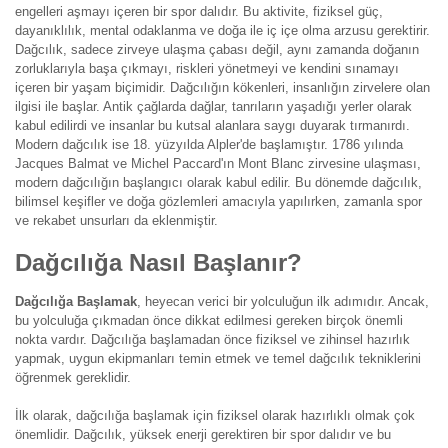
engelleri aşmayı içeren bir spor dalıdır. Bu aktivite, fiziksel güç,
dayanıklılık, mental odaklanma ve doğa ile iç içe olma arzusu gerektirir.
Dağcılık, sadece zirveye ulaşma çabası değil, aynı zamanda doğanın
zorluklarıyla başa çıkmayı, riskleri yönetmeyi ve kendini sınamayı
içeren bir yaşam biçimidir. Dağcılığın kökenleri, insanlığın zirvelere olan
ilgisi ile başlar. Antik çağlarda dağlar, tanrıların yaşadığı yerler olarak
kabul edilirdi ve insanlar bu kutsal alanlara saygı duyarak tırmanırdı.
Modern dağcılık ise 18. yüzyılda Alpler'de başlamıştır. 1786 yılında
Jacques Balmat ve Michel Paccard'ın Mont Blanc zirvesine ulaşması,
modern dağcılığın başlangıcı olarak kabul edilir. Bu dönemde dağcılık,
bilimsel keşifler ve doğa gözlemleri amacıyla yapılırken, zamanla spor
ve rekabet unsurları da eklenmiştir.
Dağcılığa Nasıl Başlanır?
Dağcılığa Başlamak
, heyecan verici bir yolculuğun ilk adımıdır. Ancak,
bu yolculuğa çıkmadan önce dikkat edilmesi gereken birçok önemli
nokta vardır. Dağcılığa başlamadan önce fiziksel ve zihinsel hazırlık
yapmak, uygun ekipmanları temin etmek ve temel dağcılık tekniklerini
öğrenmek gereklidir.
İlk olarak, dağcılığa başlamak için fiziksel olarak hazırlıklı olmak çok
önemlidir. Dağcılık, yüksek enerji gerektiren bir spor dalıdır ve bu