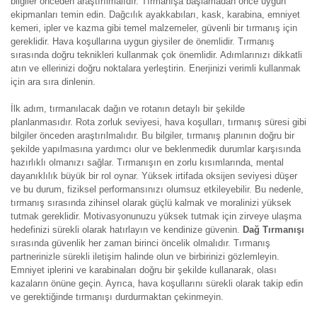
bilgiler önceden araştırılmalıdır. Tırmanışa başlamadan önce uygun
ekipmanları temin edin. Dağcılık ayakkabıları, kask, karabina, emniyet
kemeri, ipler ve kazma gibi temel malzemeler, güvenli bir tırmanış için
gereklidir. Hava koşullarına uygun giysiler de önemlidir. Tırmanış
sırasında doğru teknikleri kullanmak çok önemlidir. Adımlarınızı dikkatli
atın ve ellerinizi doğru noktalara yerleştirin. Enerjinizi verimli kullanmak
için ara sıra dinlenin.
İlk adım, tırmanılacak dağın ve rotanın detaylı bir şekilde
planlanmasıdır. Rota zorluk seviyesi, hava koşulları, tırmanış süresi gibi
bilgiler önceden araştırılmalıdır. Bu bilgiler, tırmanış planının doğru bir
şekilde yapılmasına yardımcı olur ve beklenmedik durumlar karşısında
hazırlıklı olmanızı sağlar. Tırmanışın en zorlu kısımlarında, mental
dayanıklılık büyük bir rol oynar. Yüksek irtifada oksijen seviyesi düşer
ve bu durum, fiziksel performansınızı olumsuz etkileyebilir. Bu nedenle,
tırmanış sırasında zihinsel olarak güçlü kalmak ve moralinizi yüksek
tutmak gereklidir. Motivasyonunuzu yüksek tutmak için zirveye ulaşma
hedefinizi sürekli olarak hatırlayın ve kendinize güvenin.
Dağ Tırmanışı
sırasında güvenlik her zaman birinci öncelik olmalıdır. Tırmanış
partnerinizle sürekli iletişim halinde olun ve birbirinizi gözlemleyin.
Emniyet iplerini ve karabinaları doğru bir şekilde kullanarak, olası
kazaların önüne geçin. Ayrıca, hava koşullarını sürekli olarak takip edin
ve gerektiğinde tırmanışı durdurmaktan çekinmeyin.