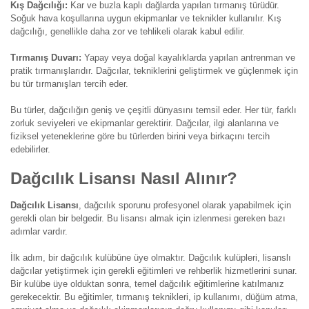
Kış Dağcılığı:
Kar ve buzla kaplı dağlarda yapılan tırmanış türüdür.
Soğuk hava koşullarına uygun ekipmanlar ve teknikler kullanılır. Kış
dağcılığı, genellikle daha zor ve tehlikeli olarak kabul edilir.
Tırmanış Duvarı:
Yapay veya doğal kayalıklarda yapılan antrenman ve
pratik tırmanışlarıdır. Dağcılar, tekniklerini geliştirmek ve güçlenmek için
bu tür tırmanışları tercih eder.
Bu türler, dağcılığın geniş ve çeşitli dünyasını temsil eder. Her tür, farklı
zorluk seviyeleri ve ekipmanlar gerektirir. Dağcılar, ilgi alanlarına ve
fiziksel yeteneklerine göre bu türlerden birini veya birkaçını tercih
edebilirler.
Dağcılık Lisansı Nasıl Alınır?
Dağcılık Lisansı
, dağcılık sporunu profesyonel olarak yapabilmek için
gerekli olan bir belgedir. Bu lisansı almak için izlenmesi gereken bazı
adımlar vardır.
İlk adım, bir dağcılık kulübüne üye olmaktır. Dağcılık kulüpleri, lisanslı
dağcılar yetiştirmek için gerekli eğitimleri ve rehberlik hizmetlerini sunar.
Bir kulübe üye olduktan sonra, temel dağcılık eğitimlerine katılmanız
gerekecektir. Bu eğitimler, tırmanış teknikleri, ip kullanımı, düğüm atma,