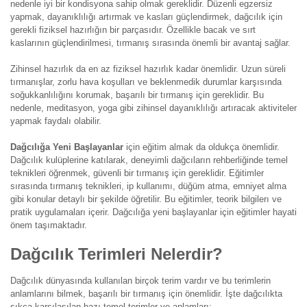
nedenle iyi bir kondisyona sahip olmak gereklidir. Düzenli egzersiz
yapmak, dayanıklılığı artırmak ve kasları güçlendirmek, dağcılık için
gerekli fiziksel hazırlığın bir parçasıdır. Özellikle bacak ve sırt
kaslarının güçlendirilmesi, tırmanış sırasında önemli bir avantaj sağlar.
Zihinsel hazırlık da en az fiziksel hazırlık kadar önemlidir. Uzun süreli
tırmanışlar, zorlu hava koşulları ve beklenmedik durumlar karşısında
soğukkanlılığını korumak, başarılı bir tırmanış için gereklidir. Bu
nedenle, meditasyon, yoga gibi zihinsel dayanıklılığı artıracak aktiviteler
yapmak faydalı olabilir.
Dağcılığa Yeni Başlayanlar
için eğitim almak da oldukça önemlidir.
Dağcılık kulüplerine katılarak, deneyimli dağcıların rehberliğinde temel
teknikleri öğrenmek, güvenli bir tırmanış için gereklidir. Eğitimler
sırasında tırmanış teknikleri, ip kullanımı, düğüm atma, emniyet alma
gibi konular detaylı bir şekilde öğretilir. Bu eğitimler, teorik bilgilerı ve
pratik uygulamaları içerir. Dağcılığa yeni başlayanlar için eğitimler hayati
önem taşımaktadır.
Dağcılık Terimleri Nelerdir?
Dağcılık dünyasında kullanılan birçok terim vardır ve bu terimlerin
anlamlarını bilmek, başarılı bir tırmanış için önemlidir. İşte dağcılıkta
sıkça karşılaşılan bazı temel terimler ve anlamları: