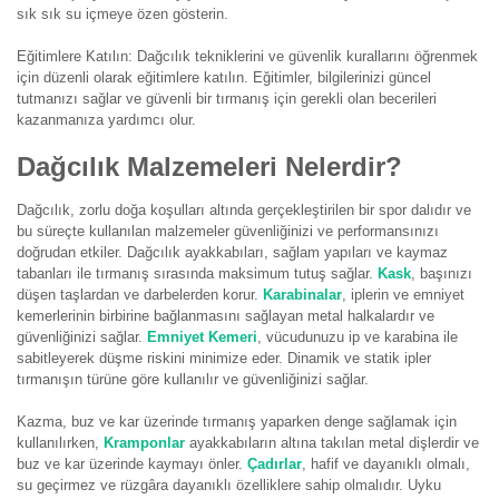
sık sık su içmeye özen gösterin.
Eğitimlere Katılın: Dağcılık tekniklerini ve güvenlik kurallarını öğrenmek
için düzenli olarak eğitimlere katılın. Eğitimler, bilgilerinizi güncel
tutmanızı sağlar ve güvenli bir tırmanış için gerekli olan becerileri
kazanmanıza yardımcı olur.
Dağcılık Malzemeleri Nelerdir?
Dağcılık, zorlu doğa koşulları altında gerçekleştirilen bir spor dalıdır ve
bu süreçte kullanılan malzemeler güvenliğinizi ve performansınızı
doğrudan etkiler. Dağcılık ayakkabıları, sağlam yapıları ve kaymaz
tabanları ile tırmanış sırasında maksimum tutuş sağlar.
Kask
, başınızı
düşen taşlardan ve darbelerden korur.
Karabinalar
, iplerin ve emniyet
kemerlerinin birbirine bağlanmasını sağlayan metal halkalardır ve
güvenliğinizi sağlar.
Emniyet Kemeri
, vücudunuzu ip ve karabina ile
sabitleyerek düşme riskini minimize eder. Dinamik ve statik ipler
tırmanışın türüne göre kullanılır ve güvenliğinizi sağlar.
Kazma, buz ve kar üzerinde tırmanış yaparken denge sağlamak için
kullanılırken,
Kramponlar
ayakkabıların altına takılan metal dişlerdir ve
buz ve kar üzerinde kaymayı önler.
Çadırlar
, hafif ve dayanıklı olmalı,
su geçirmez ve rüzgâra dayanıklı özelliklere sahip olmalıdır. Uyku